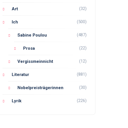
(32)
Art
(500)
Ich
(487)
Sabine Poulou
(22)
Prosa
(12)
Vergissmeinnicht
(881)
Literatur
(30)
Nobelpreisträgerinnen
(226)
Lyrik