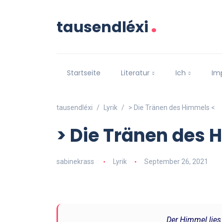
.
tausendléxi
Startseite
Literatur
Ich
Im
tausendléxi
Lyrik
> Die Tränen des Himmels <
> Die Tränen des 
sabinekrass
Lyrik
September 26, 2021
Der Himmel lies 