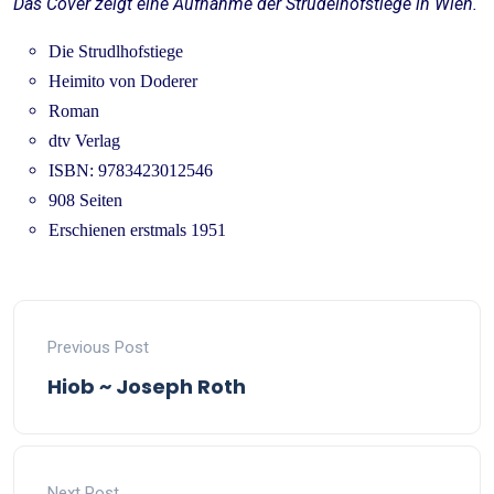
Das Cover zeigt eine Aufnahme der Strudelhofstiege in Wien.
Die Strudlhofstiege
Heimito von Doderer
Roman
dtv Verlag
ISBN: 9783423012546
908 Seiten
Erschienen erstmals 1951
Previous Post
Hiob ~ Joseph Roth
Next Post