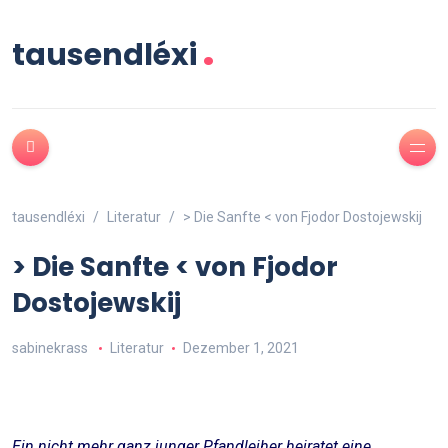
.
tausendléxi
tausendléxi
Literatur
> Die Sanfte < von Fjodor Dostojewskij
> Die Sanfte < von Fjodor
Dostojewskij
sabinekrass
Literatur
Dezember 1, 2021
Ein nicht mehr ganz junger Pfandleiher heiratet eine