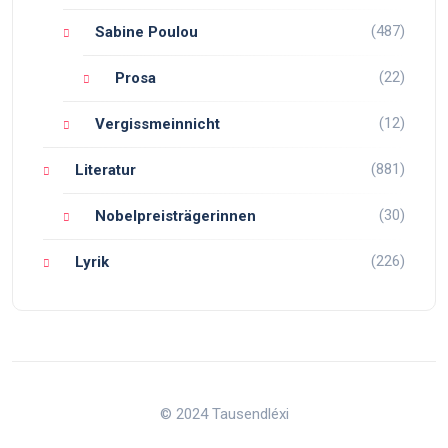
(487)
Sabine Poulou
(22)
Prosa
(12)
Vergissmeinnicht
(881)
Literatur
(30)
Nobelpreisträgerinnen
(226)
Lyrik
© 2024 Tausendléxi