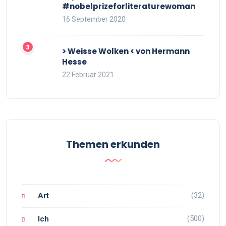
#nobelprizeforliteraturewoman
16 September 2020
> Weisse Wolken < von Hermann
Hesse
22 Februar 2021
Themen erkunden
(32)
Art
(500)
Ich