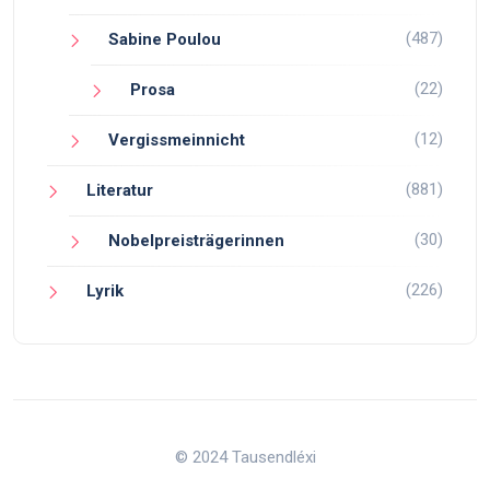
(487)
Sabine Poulou
(22)
Prosa
(12)
Vergissmeinnicht
(881)
Literatur
(30)
Nobelpreisträgerinnen
(226)
Lyrik
© 2024 Tausendléxi