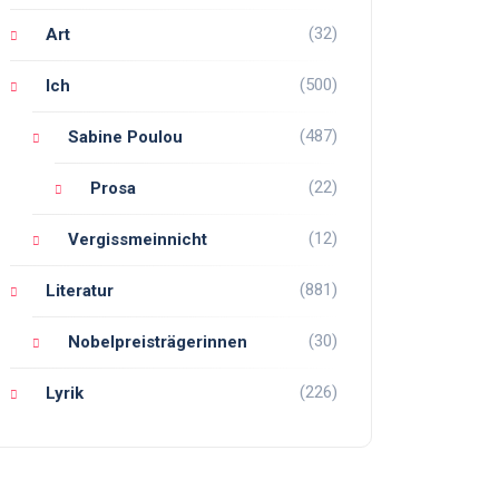
(32)
Art
(500)
Ich
(487)
Sabine Poulou
(22)
Prosa
(12)
Vergissmeinnicht
(881)
Literatur
(30)
Nobelpreisträgerinnen
(226)
Lyrik