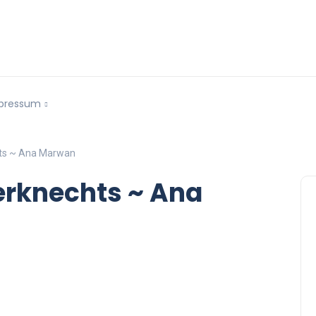
pressum
hts ~ Ana Marwan
erknechts ~ Ana