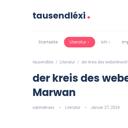
.
tausendléxi
Startseite
Literatur
Ich
Im
tausendléxi
Literatur
der kreis des weberknec
der kreis des web
Marwan
sabinekrass
Literatur
Januar 27, 2024