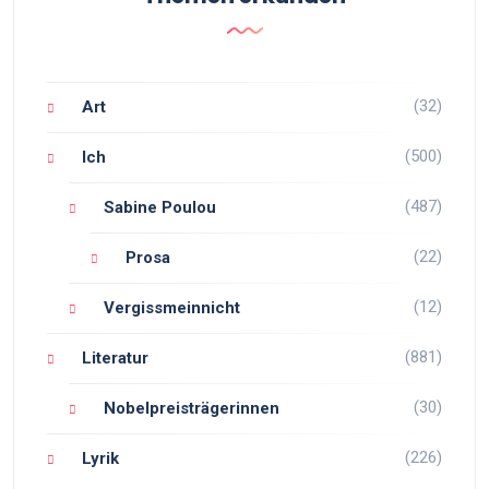
(32)
Art
(500)
Ich
(487)
Sabine Poulou
(22)
Prosa
(12)
Vergissmeinnicht
(881)
Literatur
(30)
Nobelpreisträgerinnen
(226)
Lyrik