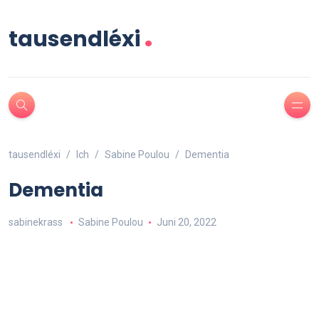
.
tausendléxi
tausendléxi
Ich
Sabine Poulou
Dementia
Dementia
sabinekrass
Sabine Poulou
Juni 20, 2022
Du bist gefangen in einem völlig anderen Kosmos