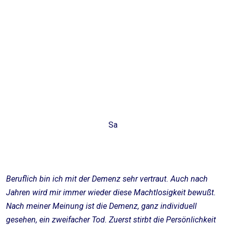
Deine Welt steht Kopf, im Strudel des Verzweifelns
Alles bricht zusammen, weitgehend aussichtslos
Dementia, per se wird deinen Lebensherbst
mehr und mehr
vereiteln.
Sabine Poulou
Sa
Beruflich bin ich mit der Demenz sehr vertraut. Auch nach
Jahren wird mir immer wieder diese Machtlosigkeit bewußt.
Nach meiner Meinung ist die Demenz, ganz individuell
gesehen, ein zweifacher Tod. Zuerst stirbt die Persönlichkeit