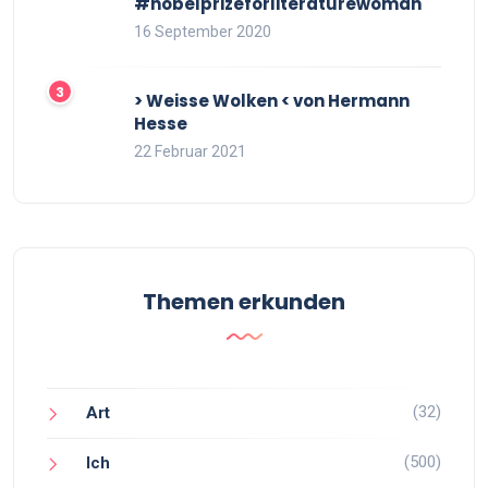
#nobelprizeforliteraturewoman
16 September 2020
> Weisse Wolken < von Hermann
Hesse
22 Februar 2021
Themen erkunden
(32)
Art
(500)
Ich