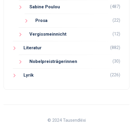
(487)
Sabine Poulou
(22)
Prosa
(12)
Vergissmeinnicht
(882)
Literatur
(30)
Nobelpreisträgerinnen
(226)
Lyrik
© 2024 Tausendléxi