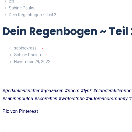
Ich
Sabine Poulou
Dein Regenbogen ~ Teil 2.
Dein Regenbogen ~ Teil 
sabinekrass
Sabine Poulou
November 29, 2022
#gedankensplitter #gedanken #poem #lyrik #clubderstillenpo
#sabinepoulou #schreiben #writerstribe #autorencommunity
#
Pic von Pinterest