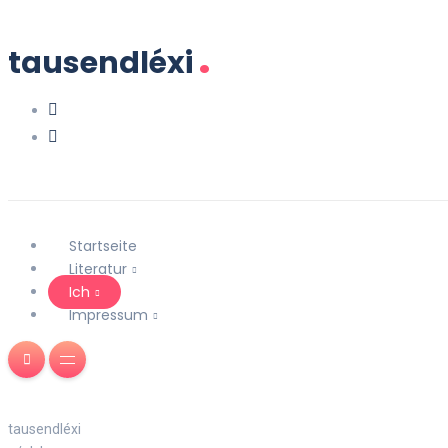
.
tausendléxi
Startseite
Literatur
Ich
Impressum
tausendléxi