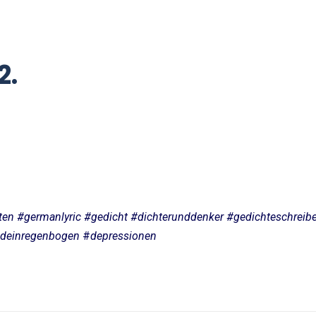
2.
eten #germanlyric #gedicht #dichterunddenker #gedichteschre
deinregenbogen
#
depressionen