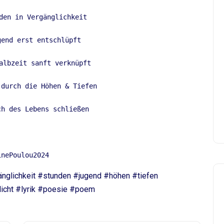
den in Vergänglichkeit 
gend erst entschlüpft 
albzeit sanft verknüpft 
 durch die Höhen & Tiefen 
ch des Lebens schließen 
inePoulou2024 
änglichkeit #stunden #jugend #höhen #tiefen
cht #lyrik #poesie #poem