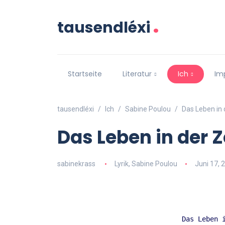
.
tausendléxi
Startseite
Literatur
Ich
Im
tausendléxi
Ich
Sabine Poulou
Das Leben in d
Das Leben in der Z
sabinekrass
Lyrik
,
Sabine Poulou
Juni 17, 
Das Leben 