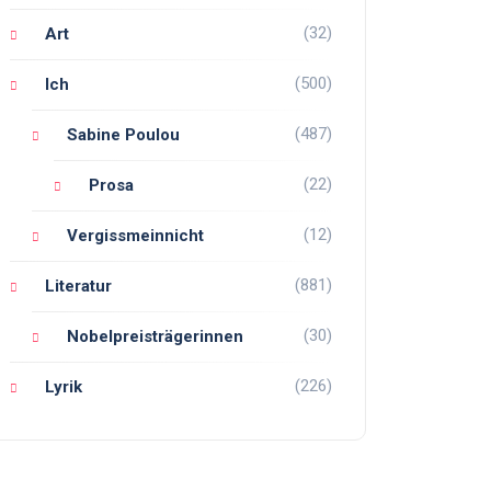
(32)
Art
(500)
Ich
(487)
Sabine Poulou
(22)
Prosa
(12)
Vergissmeinnicht
(881)
Literatur
(30)
Nobelpreisträgerinnen
(226)
Lyrik