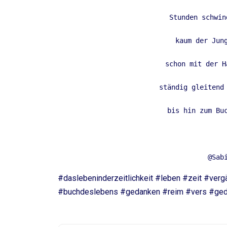
Stunden schwin
kaum der Jun
schon mit der H
ständig gleitend
bis hin zum Bu
@Sab
#daslebeninderzeitlichkeit #leben #zeit #verg
#buchdeslebens #gedanken #reim #vers #gedi