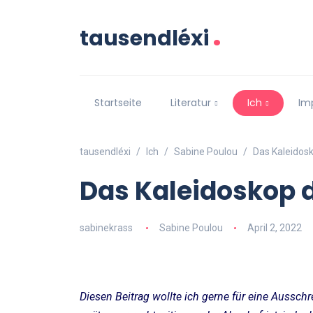
.
tausendléxi
Startseite
Literatur
Ich
Im
tausendléxi
Ich
Sabine Poulou
Das Kaleidos
Das Kaleidoskop 
sabinekrass
Sabine Poulou
April 2, 2022
Diesen Beitrag wollte ich gerne für eine Aussc