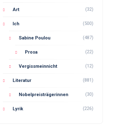
(32)
Art
(500)
Ich
(487)
Sabine Poulou
(22)
Prosa
(12)
Vergissmeinnicht
(881)
Literatur
(30)
Nobelpreisträgerinnen
(226)
Lyrik