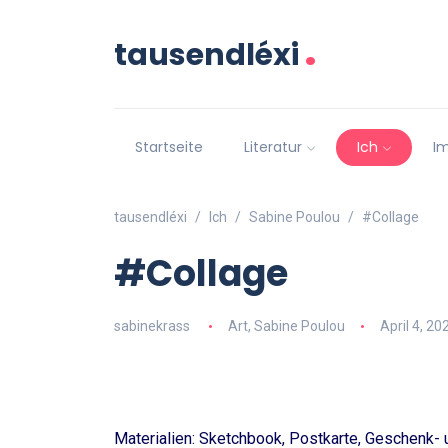
.
tausendléxi
Startseite
Literatur
Ich
I
tausendléxi
Ich
Sabine Poulou
#Collage
#Collage
sabinekrass
Art
,
Sabine Poulou
April 4, 20
Materialien: Sketchbook, Postkarte, Geschenk- un