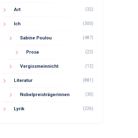
(32)
Art
(500)
Ich
(487)
Sabine Poulou
(22)
Prosa
(12)
Vergissmeinnicht
(881)
Literatur
(30)
Nobelpreisträgerinnen
(226)
Lyrik