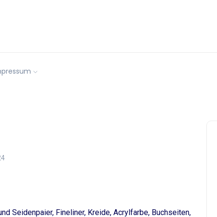
mpressum
24
d Seidenpaier, Fineliner, Kreide, Acrylfarbe, Buchseiten,