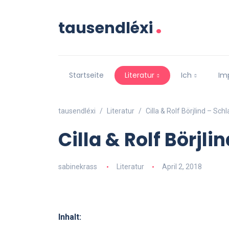
.
tausendléxi
Startseite
Literatur
Ich
Im
tausendléxi
Literatur
Cilla & Rolf Börjlind – Schl
Cilla & Rolf Börjli
sabinekrass
Literatur
April 2, 2018
Inhalt: