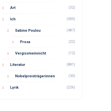
(32)
Art
(500)
Ich
(487)
Sabine Poulou
(22)
Prosa
(12)
Vergissmeinnicht
(881)
Literatur
(30)
Nobelpreisträgerinnen
(226)
Lyrik