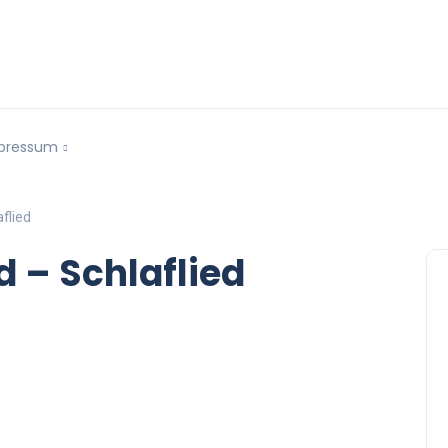
pressum
aflied
nd – Schlaflied