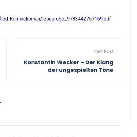
flied-Kriminalroman/leseprobe_9783442757169.pdf
Next Post
Konstantin Wecker – Der Klang
der ungespielten Töne
r