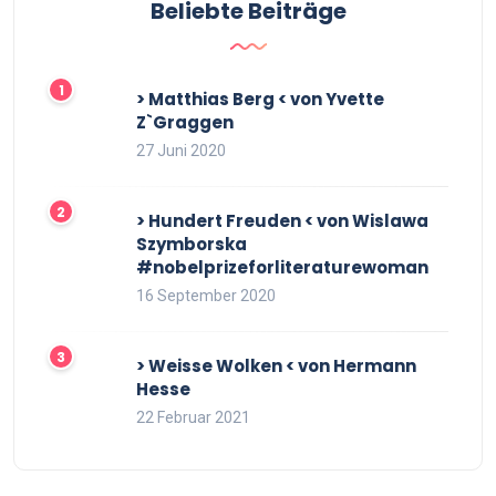
Beliebte Beiträge
> Matthias Berg < von Yvette
Z`Graggen
27 Juni 2020
> Hundert Freuden < von Wislawa
Szymborska
#nobelprizeforliteraturewoman
16 September 2020
> Weisse Wolken < von Hermann
Hesse
22 Februar 2021