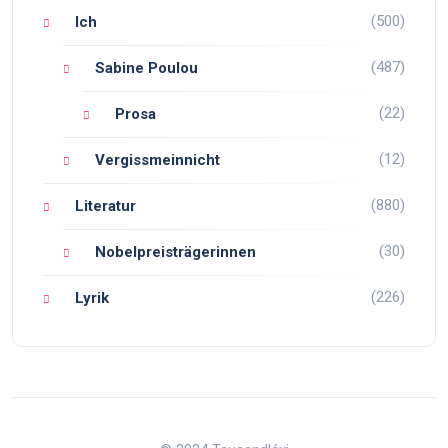
(500)
Ich
(487)
Sabine Poulou
(22)
Prosa
(12)
Vergissmeinnicht
(880)
Literatur
(30)
Nobelpreisträgerinnen
(226)
Lyrik