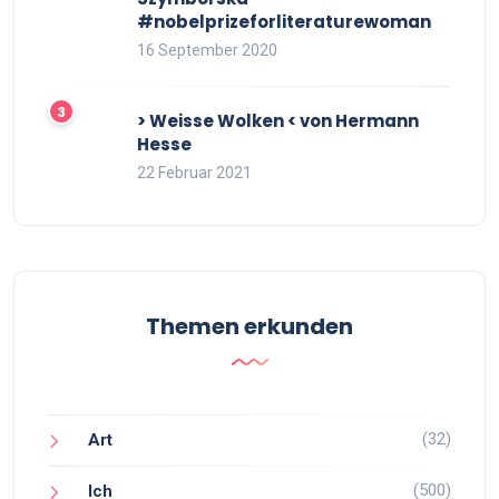
#nobelprizeforliteraturewoman
16 September 2020
> Weisse Wolken < von Hermann
Hesse
22 Februar 2021
Themen erkunden
(32)
Art
(500)
Ich