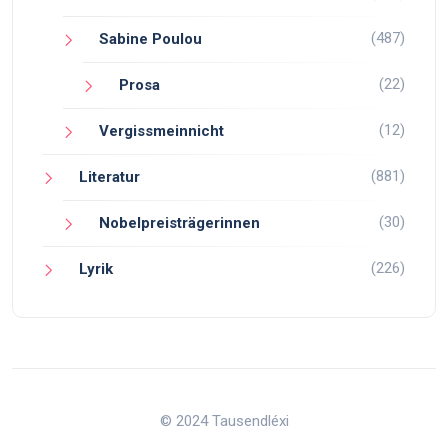
(487)
Sabine Poulou
(22)
Prosa
(12)
Vergissmeinnicht
(881)
Literatur
(30)
Nobelpreisträgerinnen
(226)
Lyrik
© 2024 Tausendléxi