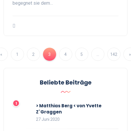
begegnet sie dem…
«
1
2
3
4
5
…
142
»
Beliebte Beiträge
> Matthias Berg < von Yvette
Z`Graggen
27 Juni 2020