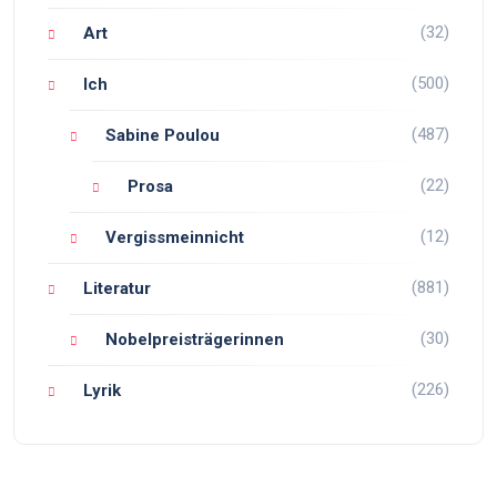
(32)
Art
(500)
Ich
(487)
Sabine Poulou
(22)
Prosa
(12)
Vergissmeinnicht
(881)
Literatur
(30)
Nobelpreisträgerinnen
(226)
Lyrik