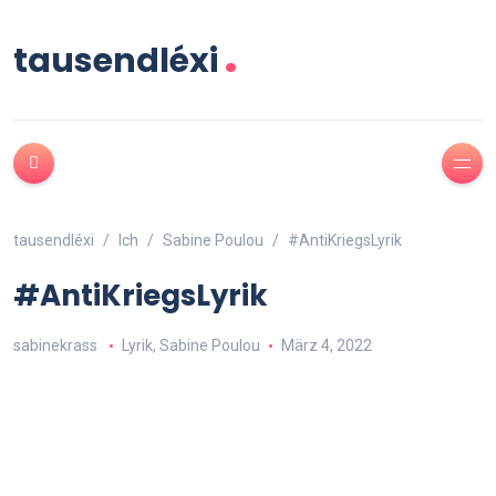
.
tausendléxi
tausendléxi
Ich
Sabine Poulou
#AntiKriegsLyrik
#AntiKriegsLyrik
sabinekrass
Lyrik
,
Sabine Poulou
März 4, 2022
Die Kinder liegen des