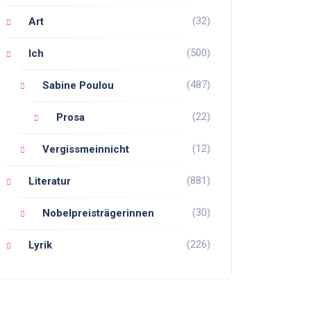
(32)
Art
(500)
Ich
(487)
Sabine Poulou
(22)
Prosa
(12)
Vergissmeinnicht
(881)
Literatur
(30)
Nobelpreisträgerinnen
(226)
Lyrik