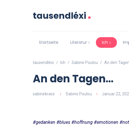
.
tausendléxi
Startseite
Literatur
Ich
Im
tausendléxi
Ich
Sabine Poulou
An den Tage
An den Tagen…
sabinekrass
Sabine Poulou
Januar 22, 20
#gedanken #blues #hoffnung #emotionen #not