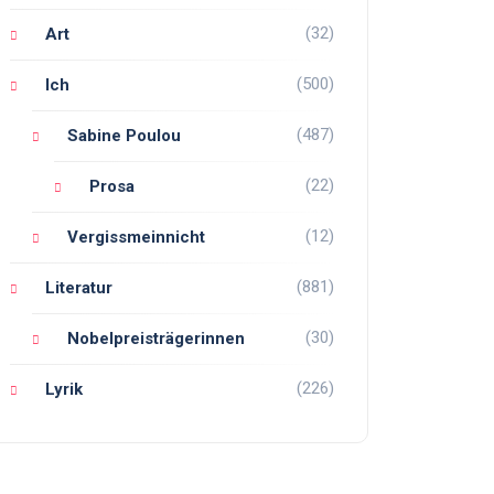
(32)
Art
(500)
Ich
(487)
Sabine Poulou
(22)
Prosa
(12)
Vergissmeinnicht
(881)
Literatur
(30)
Nobelpreisträgerinnen
(226)
Lyrik