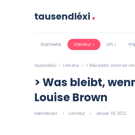
.
tausendléxi
Startseite
Literatur
Ich
Im
tausendléxi
Literatur
> Was bleibt, wenn wir st
> Was bleibt, wenn
Louise Brown
sabinekrass
Literatur
Januar 18, 2022