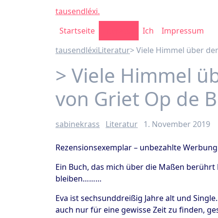
tausendléxi
.
Startseite
Literatur
Ich
Impressum
tausendléxi
Literatur
> Viele Himmel über de
> Viele Himmel ü
von Griet Op de 
sabinekrass
Literatur
1. November 2019
Rezensionsexemplar – unbezahlte Werbung
Ein Buch, das mich über die Maßen berührt
bleiben………
Eva ist sechsunddreißig Jahre alt und Sing
auch nur für eine gewisse Zeit zu finden, ge