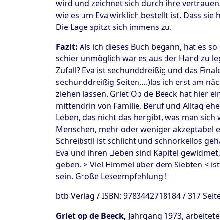
wird und zeichnet sich durch ihre vertrauen
wie es um Eva wirklich bestellt ist. Dass sie
Die Lage spitzt sich immens zu.
Fazit:
Als ich dieses Buch begann, hat es so
schier unmöglich war es aus der Hand zu leg
Zufall? Eva ist sechunddreißig und das Final
sechunddreißig Seiten….)las ich erst am näch
ziehen lassen. Griet Op de Beeck hat hier e
mittendrin von Familie, Beruf und Alltag eh
Leben, das nicht das hergibt, was man sich w
Menschen, mehr oder weniger akzeptabel ers
Schreibstil ist schlicht und schnörkellos ge
Eva und ihren Lieben sind Kapitel gewidmet
geben. > Viel Himmel über dem Siebten < is
sein. Große Leseempfehlung !
btb Verlag / ISBN: 9783442718184 / 317 Seit
Griet op de Beeck,
Jahrgang 1973, arbeitete 