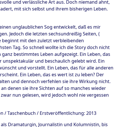
svolle und verlässliche Art aus. Doch niemand ahnt,
 hadert, mit sich selbst und ihrem bisherigen Leben.
 einen unglaublichen Sog entwickelt, daß es mir
en. Jedoch die letzten sechsundreißig Seiten, (
e beginnt mit den zuletzt verbleibenden
sten Tag. So schnell wollte ich die Story doch nicht
in ganz bestimmtes Leben aufgezeigt. Ein Leben, das
er unspektakulär und beschaulich gelebt wird. Ein
ünscht und vorstellt. Ein Leben, das für alle anderen
cheint. Ein Leben, das es wert ist zu leben? Der
halten und dennoch verfehlen sie ihre Wirkung nicht.
, an denen sie ihre Sichten auf so manches wieder
t zwar nun gelesen, wird jedoch wohl nie vergessen
en / Taschenbuch / Erstveröffentlichung: 2013
als Dramaturgin, Journalistin und Kolumnistin, bis