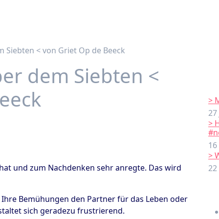
m Siebten < von Griet Op de Beeck
ber dem Siebten <
Beeck
> 
27
> 
#n
16
> 
 hat und zum Nachdenken sehr anregte. Das wird
22
le. Ihre Bemühungen den Partner für das Leben oder
staltet sich geradezu frustrierend.