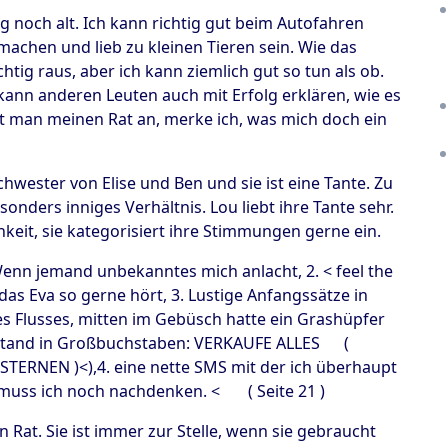
g noch alt. Ich kann richtig gut beim Autofahren
achen und lieb zu kleinen Tieren sein. Wie das
htig raus, aber ich kann ziemlich gut so tun als ob.
 kann anderen Leuten auch mit Erfolg erklären, wie es
t man meinen Rat an, merke ich, was mich doch ein
chwester von Elise und Ben und sie ist eine Tante. Zu
sonders inniges Verhältnis. Lou liebt ihre Tante sehr.
chkeit, sie kategorisiert ihre Stimmungen gerne ein.
Wenn jemand unbekanntes mich anlacht, 2. < feel the
 das Eva so gerne hört, 3. Lustige Anfangssätze in
s Flusses, mitten im Gebüsch hatte ein Grashüpfer
e stand in Großbuchstaben: VERKAUFE ALLES (
NEN )<),4. eine nette SMS mit der ich überhaupt
 muss ich noch nachdenken. < ( Seite 21 )
 Rat. Sie ist immer zur Stelle, wenn sie gebraucht