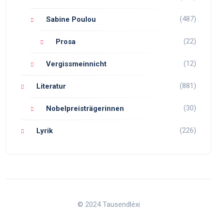
(487)
Sabine Poulou
(22)
Prosa
(12)
Vergissmeinnicht
(881)
Literatur
(30)
Nobelpreisträgerinnen
(226)
Lyrik
© 2024 Tausendléxi