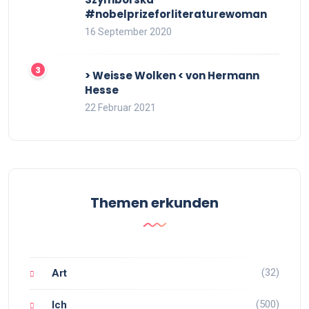
#nobelprizeforliteraturewoman
16 September 2020
> Weisse Wolken < von Hermann
Hesse
22 Februar 2021
Themen erkunden
(32)
Art
(500)
Ich