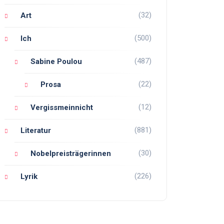
(32)
Art
(500)
Ich
(487)
Sabine Poulou
(22)
Prosa
(12)
Vergissmeinnicht
(881)
Literatur
(30)
Nobelpreisträgerinnen
(226)
Lyrik