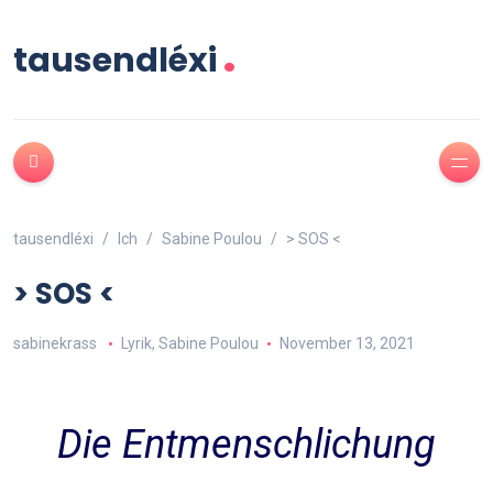
.
tausendléxi
tausendléxi
Ich
Sabine Poulou
> SOS <
> SOS <
sabinekrass
Lyrik
,
Sabine Poulou
November 13, 2021
Die Entmenschlichung