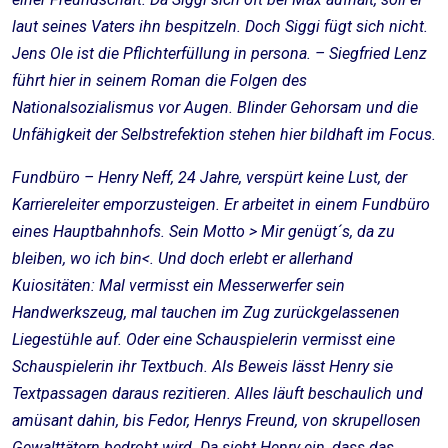
laut seines Vaters ihn bespitzeln. Doch Siggi fügt sich nicht.
Jens Ole ist die Pflichterfüllung in persona. – Siegfried Lenz
führt hier in seinem Roman die Folgen des
Nationalsozialismus vor Augen. Blinder Gehorsam und die
Unfähigkeit der Selbstrefektion stehen hier bildhaft im Focus.
Fundbüro – Henry Neff, 24 Jahre, verspürt keine Lust, der
Karriereleiter emporzusteigen. Er arbeitet in einem Fundbüro
eines Hauptbahnhofs. Sein Motto > Mir genügt´s, da zu
bleiben, wo ich bin<. Und doch erlebt er allerhand
Kuiositäten: Mal vermisst ein Messerwerfer sein
Handwerkszeug, mal tauchen im Zug zurückgelassenen
Liegestühle auf. Oder eine Schauspielerin vermisst eine
Schauspielerin ihr Textbuch. Als Beweis lässt Henry sie
Textpassagen daraus rezitieren. Alles läuft beschaulich und
amüsant dahin, bis Fedor, Henrys Freund, von skrupellosen
Gewalttätern bedroht wird. Da sieht Henry ein, dass das