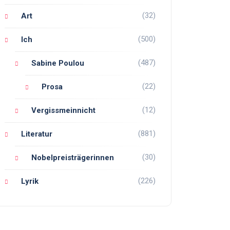
(32)
Art
(500)
Ich
(487)
Sabine Poulou
(22)
Prosa
(12)
Vergissmeinnicht
(881)
Literatur
(30)
Nobelpreisträgerinnen
(226)
Lyrik