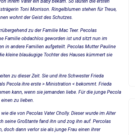
von ihrem Vater ein Baby bekam. So lauten die ersten
isträgerin Toni Morrison. Ringelblumen stehen für Treue,
ihnen wohnt der Geist des Schutzes.
rrübergehend zu der Familie Mac Teer. Pecolas
eine Familie obdachlos geworden ist und sitzt nun im
n in andere Familien aufgeteilt. Pecolas Mutter Pauline
die kleine blauäugige Tochter des Hauses kümmert sie
iten zu dieser Zeit. Sie und ihre Schwester Frieda
ls Pecola ihre erste > Ministration < bekommt. Frieda
ommen kann, wenn sie jemanden liebe. Für die junge Pecola
einen zu lieben.
e die von Pecolas Vater Cholly. Dieser wurde im Alter
h seine Großtante fand ihn und zog ihn auf. Percolas
, doch dann verlor sie als junge Frau einen ihrer