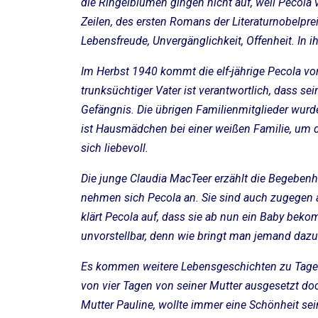
die Ringelblumen gingen nicht auf, weil Pecola 
Zeilen, des ersten Romans der Literaturnobelpre
Lebensfreude, Unvergänglichkeit, Offenheit. In 
Im Herbst 1940 kommt die elf-jährige Pecola vo
trunksüchtiger Vater ist verantwortlich, dass s
Gefängnis. Die übrigen Familienmitglieder wurde
ist Hausmädchen bei einer weißen Familie, um 
sich liebevoll.
Die junge Claudia MacTeer erzählt die Begebenhe
nehmen sich Pecola an. Sie sind auch zugegen a
klärt Pecola auf, dass sie ab nun ein Baby bek
unvorstellbar, denn wie bringt man jemand dazu 
Es kommen weitere Lebensgeschichten zu Tage wi
von vier Tagen von seiner Mutter ausgesetzt doc
Mutter Pauline, wollte immer eine Schönheit sein