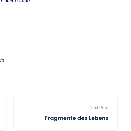
f blauem Grund.
970
Next Post
Fragmente des Lebens