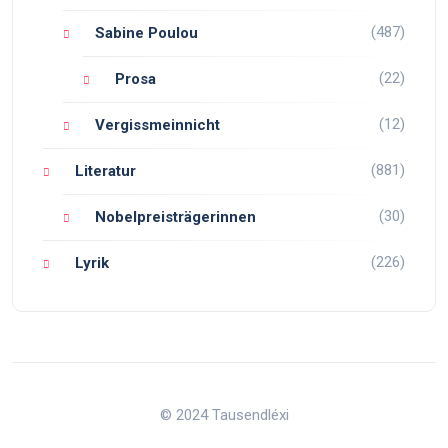
(487)
Sabine Poulou
(22)
Prosa
(12)
Vergissmeinnicht
(881)
Literatur
(30)
Nobelpreisträgerinnen
(226)
Lyrik
© 2024 Tausendléxi