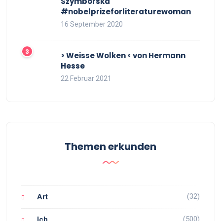
Szymborska
#nobelprizeforliteraturewoman
16 September 2020
> Weisse Wolken < von Hermann
Hesse
22 Februar 2021
Themen erkunden
(32)
Art
(500)
Ich