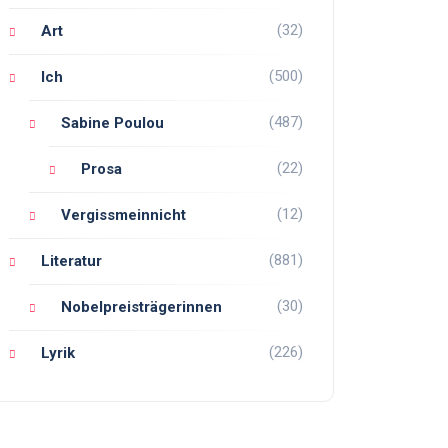
(32)
Art
(500)
Ich
(487)
Sabine Poulou
(22)
Prosa
(12)
Vergissmeinnicht
(881)
Literatur
(30)
Nobelpreisträgerinnen
(226)
Lyrik