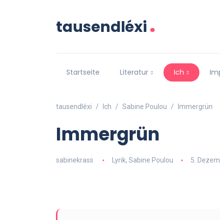
.
tausendléxi
Startseite
Literatur
Ich
Im
tausendléxi
Ich
Sabine Poulou
Immergrün
Immergrün
sabinekrass
Lyrik
,
Sabine Poulou
5. Dezem