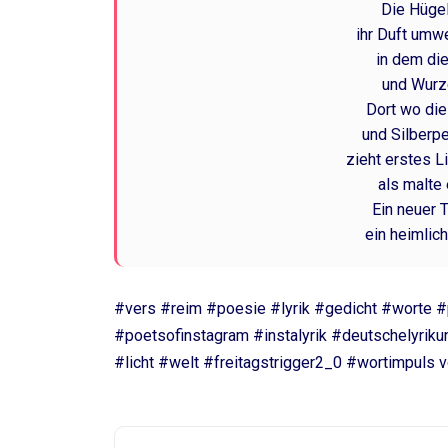
Die Hüge
ihr Duft umw
in dem die
und Wurz
Dort wo die
und Silberpe
zieht erstes L
als malte 
Ein neuer 
ein heimlich
#vers #reim #poesie #lyrik #gedicht #worte 
#poetsofinstagram #instalyrik #deutschelyriku
#licht #welt #freitagstrigger2_0 #wortimpuls v