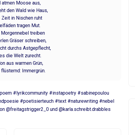
l atmen Moose aus,
eht den Wald wie Haus,
 Zeit in Nischen ruht
elfäden tragen Mut.
 Morgennebel treiben
rlen Gräser schreiben,
icht durchs Astgepflecht,
es die Welt zurecht.
Ton aus warmen Grün,
 flüsternd: Immergrün.
#poem #lyrikcommunity #instapoetry #sabinepoulou
ndpoesie #poetisierteuch #text #naturewriting #nebel
on @freitagstrigger2_0 und @karla.schreibt.drabbles