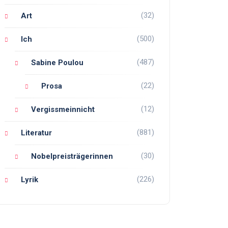
(32)
Art
(500)
Ich
(487)
Sabine Poulou
(22)
Prosa
(12)
Vergissmeinnicht
(881)
Literatur
(30)
Nobelpreisträgerinnen
(226)
Lyrik