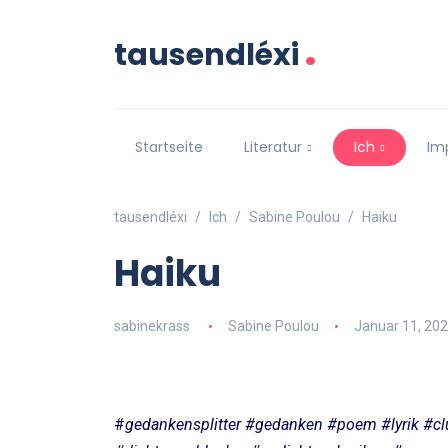
.
tausendléxi
Startseite
Literatur
Ich
Im
tausendléxi
Ich
Sabine Poulou
Haiku
Haiku
sabinekrass
Sabine Poulou
Januar 11, 20
#
gedankensplitter #gedanken #poem #lyrik #cl