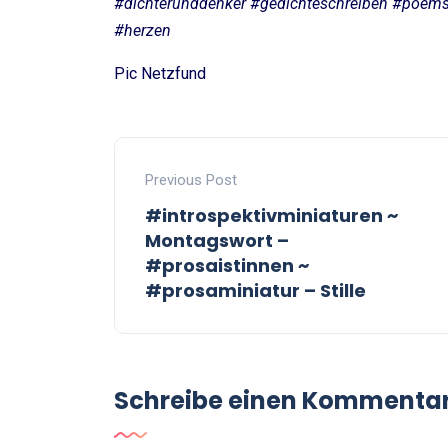
#dichterunddenker #gedichteschreiben #poems
#herzen
Pic Netzfund
Previous Post
#introspektivminiaturen ~
Montagswort –
#prosaistinnen ~
#prosaminiatur – Stille
Schreibe einen Kommenta