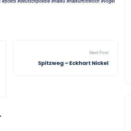
 #poets #deutschpoesie #haiku #haikumittwoch #vögel
Next Post
Spitzweg ~ Eckhart Nickel
r