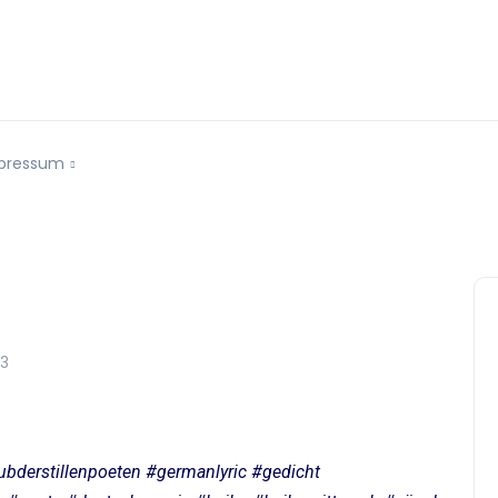
pressum
23
ubderstillenpoeten #germanlyric #gedicht