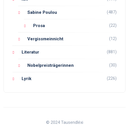
(487)
Sabine Poulou
(22)
Prosa
(12)
Vergissmeinnicht
(881)
Literatur
(30)
Nobelpreisträgerinnen
(226)
Lyrik
© 2024 Tausendléxi