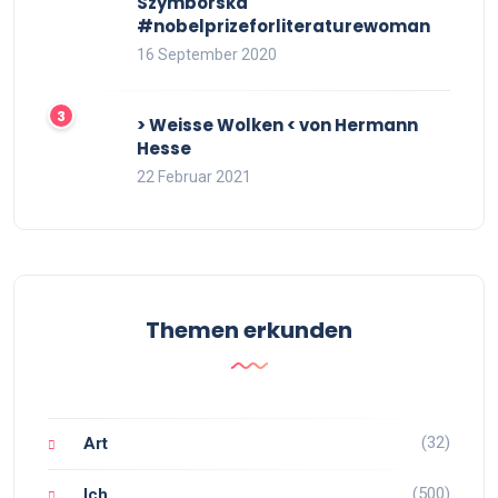
Szymborska
#nobelprizeforliteraturewoman
16 September 2020
> Weisse Wolken < von Hermann
Hesse
22 Februar 2021
Themen erkunden
(32)
Art
(500)
Ich