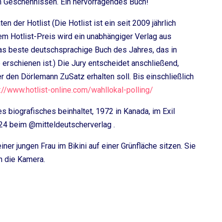
n Geschehnissen. Ein hervorragendes Buch!
n der Hotlist (Die Hotlist ist ein seit 2009 jährlich
em Hotlist-Preis wird ein unabhängiger Verlag aus
das beste deutschsprachige Buch des Jahres, das in
rschienen ist.) Die Jury entscheidet anschließend,
r den Dörlemann ZuSatz erhalten soll. Bis einschließlich
://www.hotlist-online.com/wahllokal-polling/
s biografisches beinhaltet, 1972 in Kanada, im Exil
024 beim @mitteldeutscherverlag .
r jungen Frau im Bikini auf einer Grünfläche sitzen. Sie
in die Kamera.