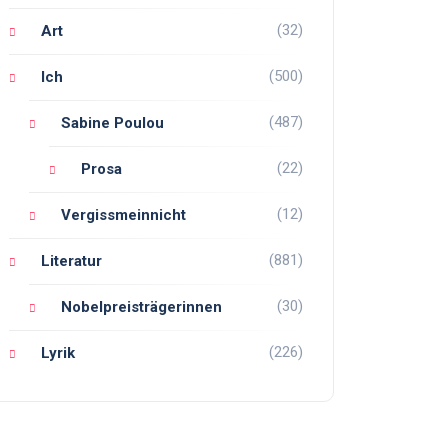
(32)
Art
(500)
Ich
(487)
Sabine Poulou
(22)
Prosa
(12)
Vergissmeinnicht
(881)
Literatur
(30)
Nobelpreisträgerinnen
(226)
Lyrik