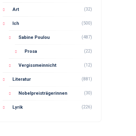
(32)
Art
(500)
Ich
(487)
Sabine Poulou
(22)
Prosa
(12)
Vergissmeinnicht
(881)
Literatur
(30)
Nobelpreisträgerinnen
(226)
Lyrik