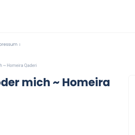
pressum
ch ~ Homeira Qaderi
 oder mich ~ Homeira