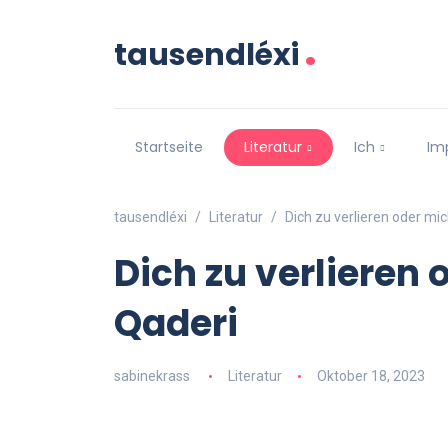
.
tausendléxi
Startseite
Literatur
Ich
Im
tausendléxi
Literatur
Dich zu verlieren oder mi
Dich zu verlieren
Qaderi
sabinekrass
Literatur
Oktober 18, 2023