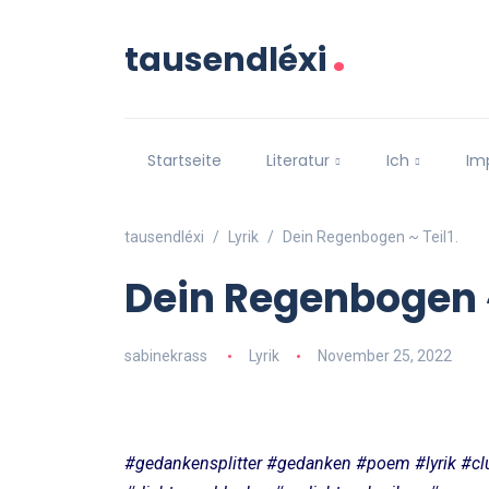
.
tausendléxi
Startseite
Literatur
Ich
Im
tausendléxi
Lyrik
Dein Regenbogen ~ Teil1.
Dein Regenbogen ~
sabinekrass
Lyrik
November 25, 2022
#gedankensplitter #gedanken #poem #lyrik #clu