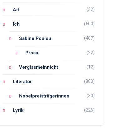
(32)
Art
(500)
Ich
(487)
Sabine Poulou
(22)
Prosa
(12)
Vergissmeinnicht
(880)
Literatur
(30)
Nobelpreisträgerinnen
(226)
Lyrik