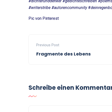
#dichterunddenker #gedichteschreiben #poem
#writerstribe #autorencommunity
#
deinregenb
Pic von Pinterest
Previous Post
Fragmente des Lebens
Schreibe einen Kommenta