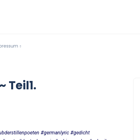
pressum
 Teil1.
bderstillenpoeten #germanlyric #gedicht