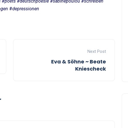
s #poets #deutschpoesie
#sabinepoulou #schreiben
ogen
#
depressionen
Next Post
Eva & Söhne ~ Beate
Kniescheck
r