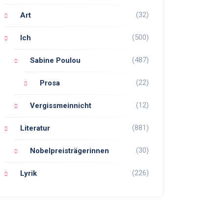
(32)
Art
(500)
Ich
(487)
Sabine Poulou
(22)
Prosa
(12)
Vergissmeinnicht
(881)
Literatur
(30)
Nobelpreisträgerinnen
(226)
Lyrik