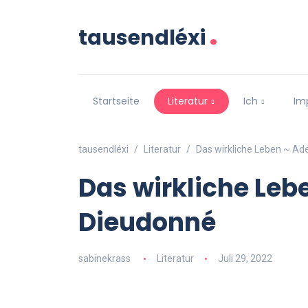
.
tausendléxi
Startseite
Literatur
Ich
Im
tausendléxi
Literatur
Das wirkliche Leben ~ Ad
Das wirkliche Leb
Dieudonné
sabinekrass
Literatur
Juli 29, 2022