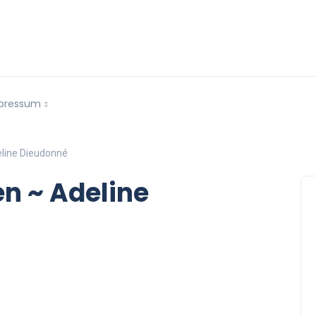
pressum
eline Dieudonné
en ~ Adeline