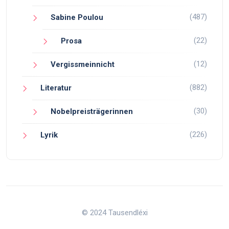
(487)
Sabine Poulou
(22)
Prosa
(12)
Vergissmeinnicht
(882)
Literatur
(30)
Nobelpreisträgerinnen
(226)
Lyrik
© 2024 Tausendléxi