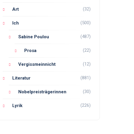
(32)
Art
(500)
Ich
(487)
Sabine Poulou
(22)
Prosa
(12)
Vergissmeinnicht
(881)
Literatur
(30)
Nobelpreisträgerinnen
(226)
Lyrik