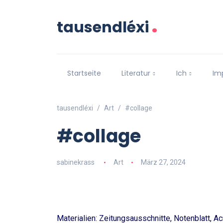
.
tausendléxi
Startseite
Literatur
Ich
Im
tausendléxi
Art
#collage
#collage
sabinekrass
Art
März 27, 2024
Materialien: Zeitungsausschnitte, Notenblatt, Ac